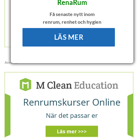
RenaRum
Få senaste nytt inom
renrum, renhet och hygien
LÄS MER
Annons: