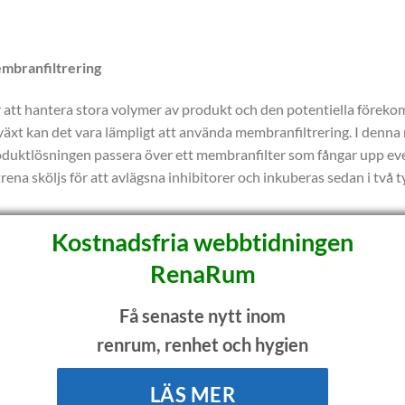
mbranfiltrering
 att hantera stora volymer av produkt och den potentiella förekom
lväxt kan det vara lämpligt att använda membranfiltrering. I denna
duktlösningen passera över ett membranfilter som fångar upp eve
trena sköljs för att avlägsna inhibitorer och inkuberas sedan i två
Kostnadsfria webbtidningen
ntaktperson
RenaRum
ttias Wilhelmsson
tias.wilhelmsson@alsglobal.com
Få senaste nytt inom
renrum, renhet och hygien
k till företaget
S
LÄS MER