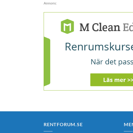
Annons:
RENTFORUM.SE
ME