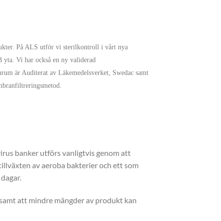
ukter. På ALS utför vi sterilkontroll i vårt nya
ta. Vi har också en ny validerad
renrum är Auditerat av Läkemedelsverket, Swedac samt
mbranfiltreringsmetod.
, virus banker utförs vanligtvis genom att
tillväxten av aeroba bakterier och ett som
 dagar.
a samt att mindre mängder av produkt kan