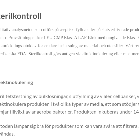
erilkontroll
itativ analysmetod som utförs på aseptiskt fyllda eller på slutsteriliserade prod
rum. Provsättningen sker i EU GMP Klass A LAF-bänk med omgivande Klass B y
omräckningsautoklav för enklare inslussning av material och utensilier. Vårt 
rikanska FDA. Sterilkontroll görs antigen via direktinokulering eller med me
rektinokulering
rilitetstestning av bulklösningar, slutfyllning av vialer, cellbanker
ektinokulera produkten i två olika typer av media, ett som stödjer 
mjar tillväxt av anaeroba bakterier. Produkten inkuberas under 14
oden lämpar sig bra för produkter som kan vara svåra att filtrer
vändas.