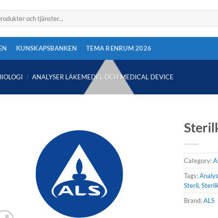
EN
KUNSKAPSBANKEN
TEMA RENRUM 2026
IOLOGI
/
ANALYSER LÄKEMEDEL OCH MEDICAL DEVICE
Steril
Category:
A
Tags:
Analy
Steril
,
Steril
Brand:
ALS