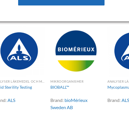
ELATED PRODUCTS
ANALYSER LÄKEMEDEL OCH MEDICAL DEVICE
MIKROORGANISMER
id Sterility Testing
BIOBALL™
Mycoplasma
and:
ALS
Brand:
bioMérieux
Brand:
AL
Sweden AB