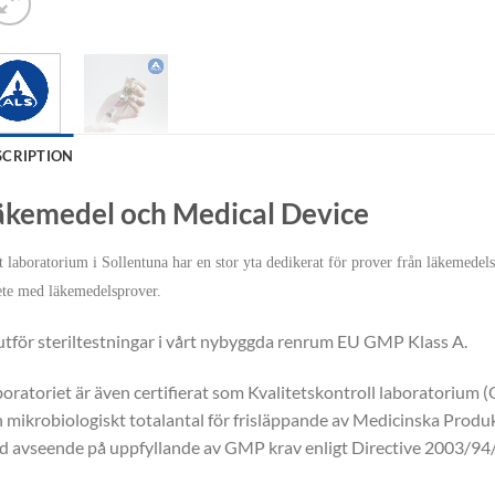
SCRIPTION
äkemedel och Medical Device
t laboratorium i Sollentuna har en stor yta dedikerat för prover från läkemedels
ete med läkemedelsprover.
utför steriltestningar i vårt nybyggda renrum EU GMP Klass A.
oratoriet är även certifierat som Kvalitetskontroll laboratorium (Q
 mikrobiologiskt totalantal för frisläppande av Medicinska Produ
 avseende på uppfyllande av GMP krav enligt Directive 2003/94