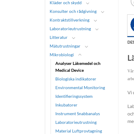
Kläder och skydd
Konsulter och rådgivning
Kontraktstillverkning
Laboratorieutrustning
Litteratur
DE
Mätutrustningar
Mikrobiologi
L
Analyser Läkemedel och
Medical Device
Vår
Biologiska indikatorer
arb
Environmental Monitoring
Vi 
Identifieringssystem
Inkubatorer
Lab
och
Instrument Snabbanalys
med
Laboratorieutrustning
Material Luftprovtagning