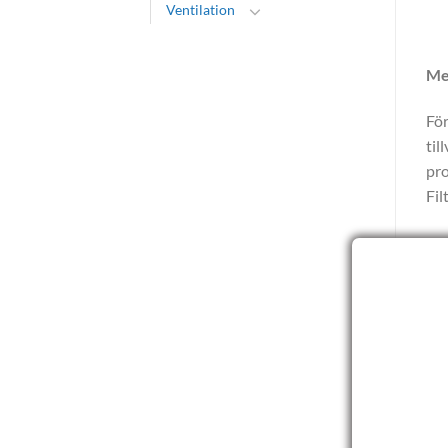
Ventilation
Me
För
til
pro
Fil
—
Ko
Ma
mat
Län
AL