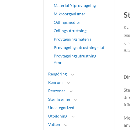
Material Ytprovtagning
St
Mikroorganismer
Odlingsmedier
Kval
Odlingsutrustning
ren
Provtagningsmaterial
gen
Provtagningsutrustning - luft
Ame
Provtagningsutrustning -
Ytor
Rengöring
Di
Renrum
Ste
Renzoner
dir
Sterilisering
frä
Uncategorized
Utbildning
Met
Vatten
an