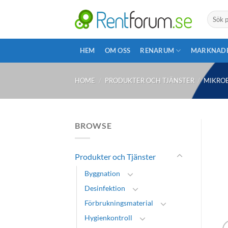
Skip
Search
to
for:
content
HEM
OM OSS
RENARUM
MARKNAD
HOME
/
PRODUKTER OCH TJÄNSTER
/
MIKROB
BROWSE
Produkter och Tjänster
Byggnation
Desinfektion
Förbrukningsmaterial
Hygienkontroll