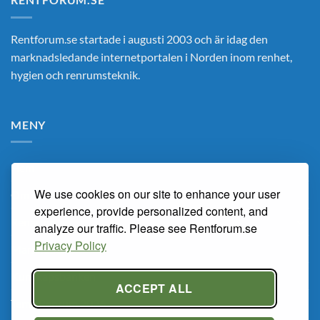
Rentforum.se startade i augusti 2003 och är idag den
marknadsledande internetportalen i Norden inom renhet,
hygien och renrumsteknik.
MENY
Hem
We use cookies on our site to enhance your user
Om Oss
experience, provide personalized content, and
Renarum
analyze our traffic. Please see Rentforum.se
Privacy Policy
Marknaden
Kunskapsbanken
ACCEPT ALL
Tema Renrum 2026