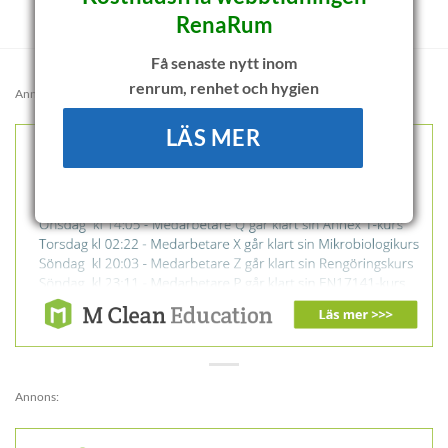
RenaRum
Få senaste nytt inom
renrum, renhet och hygien
Annons:
LÄS MER
Annons: