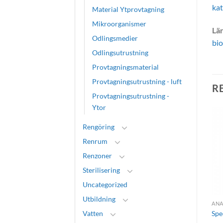
ka
Material Ytprovtagning
Mikroorganismer
Län
Odlingsmedier
bi
Odlingsutrustning
Provtagningsmaterial
Provtagningsutrustning - luft
R
Provtagningsutrustning -
Ytor
Rengöring
Renrum
Renzoner
Sterilisering
Uncategorized
Utbildning
PROVTAGNINGSUTRUSTNING - YTOR
LABORATORIEUTRUSTNING
INSTRUMENT SNABBANALYS
Vatten
Bioreaktorer
BACT/ALERT® 3D
Spe