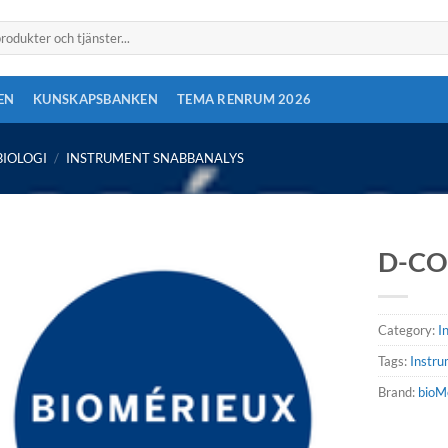
EN
KUNSKAPSBANKEN
TEMA RENRUM 2026
IOLOGI
/
INSTRUMENT SNABBANALYS
D-C
Category:
I
Tags:
Instr
Brand:
bioM