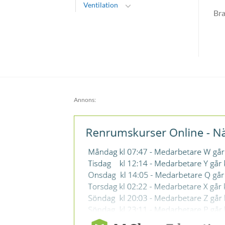
Ventilation
Brand:
AB Ninolab
Brand:
bioMérieux
Br
Sweden AB
Annons: