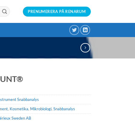
PRENUMERERA PÅ RENARUM
OUNT®
nstrument Snabbanalys
ument
,
Kosmetika
,
Mikrobiologi
,
Snabbanalys
érieux Sweden AB