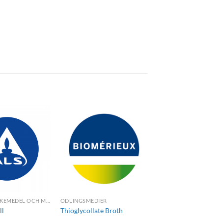
ANALYSER LÄKEMEDEL OCH MEDICAL DEVICE
ODLINGSMEDIER
ll
Thioglycollate Broth