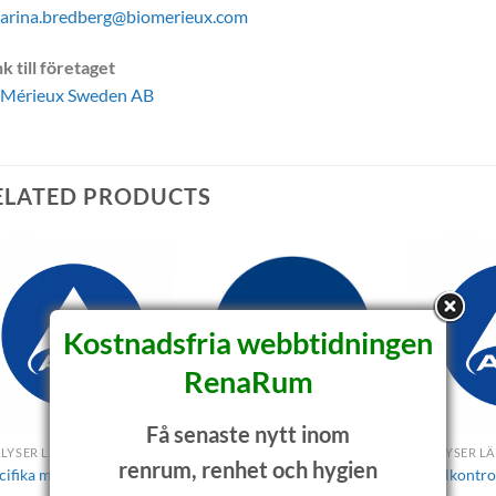
tarina.bredberg@biomerieux.com
k till företaget
oMérieux Sweden AB
ELATED PRODUCTS
Kostnadsfria webbtidningen
RenaRum
Få senaste nytt inom
ANALYSER LÄKEMEDEL OCH MEDICAL DEVICE
INSTRUMENT SNABBANALYS
renrum, renhet och hygien
cifika mikroorganismer
SCANRDI®
Sterilkontro