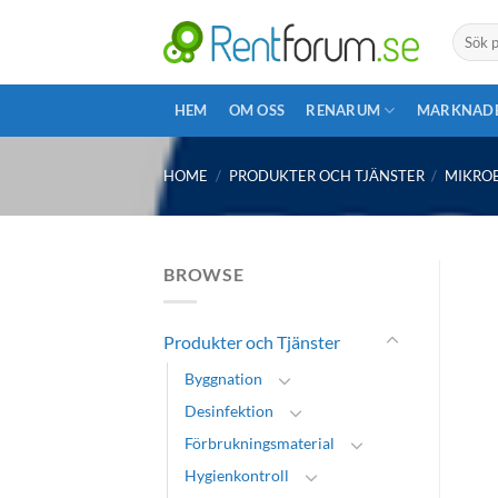
Skip
Search
to
for:
content
HEM
OM OSS
RENARUM
MARKNAD
HOME
/
PRODUKTER OCH TJÄNSTER
/
MIKROB
BROWSE
Produkter och Tjänster
Byggnation
Desinfektion
Förbrukningsmaterial
Hygienkontroll