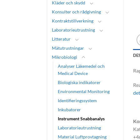
Kläder och skydd
Konsulter och rådgivning
Kontraktstillverkning
Laboratorieutrustning
Litteratur
Mätutrustningar
DE
Mikrobiologi
Analyser Läkemedel och
Rap
Medical Device
Biologiska indikatorer
Re
Environmental Monitoring
det
Identifieringssystem
Inkubatorer
Instrument Snabbanalys
Ko
Laboratorieutrustning
Kat
+4
Material Luftprovtagning